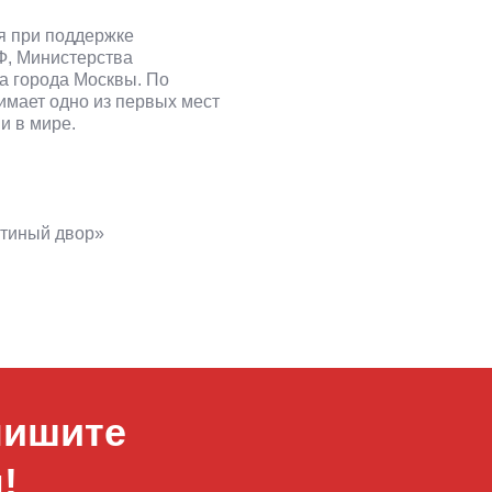
я при поддержке
Ф, Министерства
а города Москвы. По
имает одно из первых мест
и в мире.
стиный двор»
пишите
!