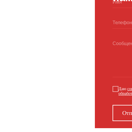
Даю
со
обрабо
Отп