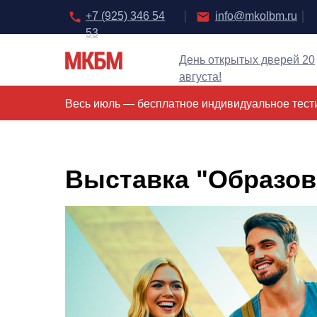
+7 (925) 346 54
info@mkolbm.ru
53
День открытых дверей 20
августа!
Главная
\
События
\ "Образование и карьера"
Весь июль — бесплатное индивидуальное тести
Выставка "Образов