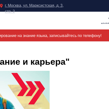
г. Москва, ул. Марксистская, д. 3,
стр. 2
кол
рование на знание языка, записывайтесь по телефону!
ание и карьера"