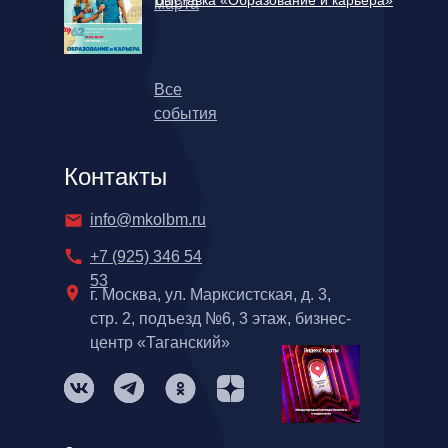
Выставка «Образование и карьера»
марта
Все
события
Контакты
info@mkolbm.ru
+7 (925) 346 54
53
г. Москва, ул. Марксистская, д. 3,
стр. 2, подъезд №6, 3 этаж, бизнес-
центр «Таганский»