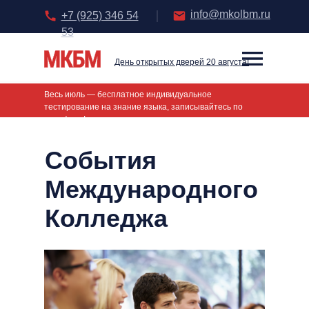
info@mkolbm.ru
+7 (925) 346 54
53
День открытых дверей 20 августа!
Главная
\ События
Весь июль — бесплатное индивидуальное
тестирование на знание языка, записывайтесь по
телефону!
События
Международного
Колледжа