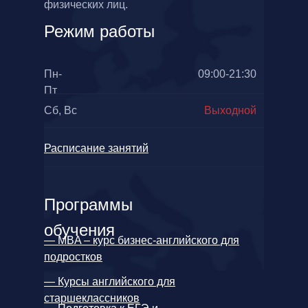
физических лиц.
Сообщение
Режим работы
отправлено
Пн-
09:00-21:30
Пт
Сб, Вс
Выходной
Расписание занятий
Программы
обучения
— MBA – курс бизнес-английского для
подростков
— Курсы английского для
старшеклассников