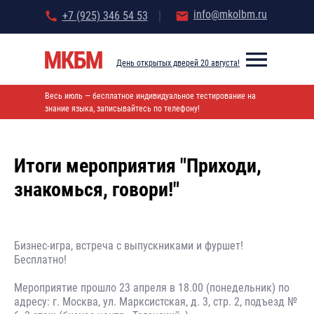
info@mkolbm.ru
+7 (925) 346 54 53
День открытых дверей 20 августа!
Главная
\ Приходи, знакомься, говори!
\
События
Весь июль — бесплатное индивидуальное тестирование на
знание языка, записывайтесь по телефону!
Итоги мероприятия "Приходи,
знакомься, говори!"
Бизнес-игра, встреча с выпускниками и фуршет!
Бесплатно!
Мероприятие прошло 23 апреля в 18.00 (понедельник) по
адресу: г. Москва, ул. Марксистская, д. 3, стр. 2, подъезд №